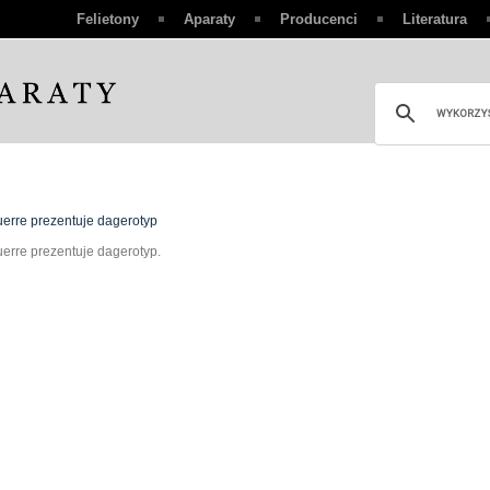
Felietony
Aparaty
Producenci
Literatura
erre prezentuje dagerotyp
erre prezentuje dagerotyp.