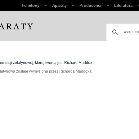
Felietony
Aparaty
Producenci
Literatura
emulsji żelatynowej, której twórcą jest Richard Maddox
latynowa zostaje wymyślona przez Richarda Maddoxa.