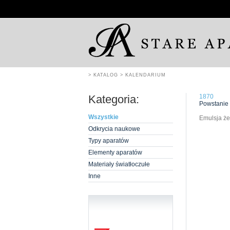
> KATALOG
> KALENDARIUM
Kategoria:
1870
Powstanie 
Wszystkie
Emulsja że
Odkrycia naukowe
Typy aparatów
Elementy aparatów
Materiały światłoczułe
Inne