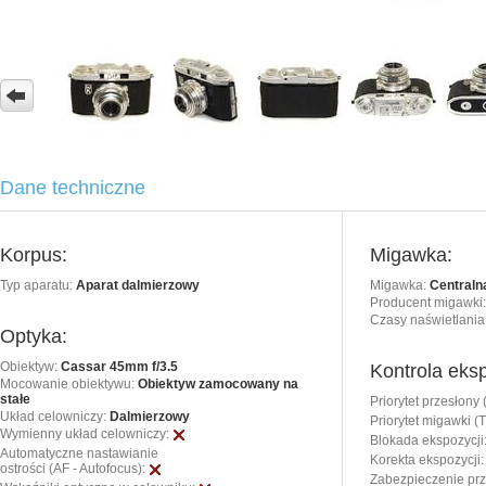
Dane techniczne
Korpus:
Migawka:
Typ aparatu:
Aparat dalmierzowy
Migawka:
Centraln
Producent migawki:
Czasy naświetlania
Optyka:
Obiektyw:
Cassar 45mm f/3.5
Kontrola eksp
Mocowanie obiektywu:
Obiektyw zamocowany na
stałe
Priorytet przesłony 
Układ celowniczy:
Dalmierzowy
Priorytet migawki (T
Wymienny układ celowniczy:
Blokada ekspozycji
Automatyczne nastawianie
Korekta ekspozycji:
ostrości (AF - Autofocus):
Zabezpieczenie pr