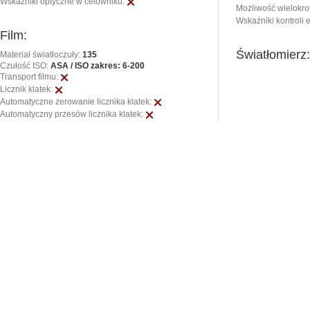
Wskaźniki optyczne w celowniku:
Możliwość wielokrot
Wskaźniki kontroli 
Film:
Światłomierz
Materiał światłoczuły:
135
Czułość ISO:
ASA / ISO zakres: 6-200
Transport filmu:
Licznik klatek:
Automatyczne zerowanie licznika klatek:
Automatyczny przesów licznika klatek: