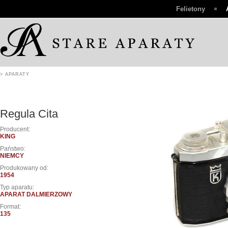
Felietony
> APARATY
Regula Cita
Producent:
KING
Państwo:
NIEMCY
Produkowany od:
1954
Typ aparatu:
APARAT DALMIERZOWY
Format:
135