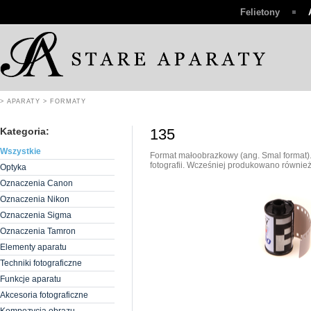
Felietony
> APARATY
> FORMATY
Kategoria:
135
Wszystkie
Format małoobrazkowy (ang. Smal format).
fotografii. Wcześniej produkowano również 
Optyka
Oznaczenia Canon
Oznaczenia Nikon
Oznaczenia Sigma
Oznaczenia Tamron
Elementy aparatu
Techniki fotograficzne
Funkcje aparatu
Akcesoria fotograficzne