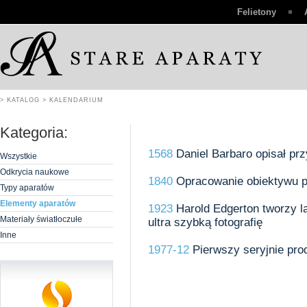
Felietony
> KATALOG
> KALENDARIUM
Kategoria:
1568
Daniel Barbaro opisał pr
Wszystkie
Odkrycia naukowe
1840
Opracowanie obiektywu p
Typy aparatów
Elementy aparatów
1923
Harold Edgerton tworzy 
Materiały światłoczułe
ultra szybką fotografię
Inne
1977-12
Pierwszy seryjnie pr