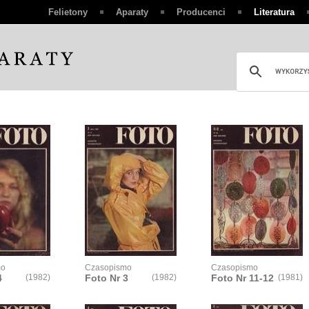
Felietony
Aparaty
Producenci
Literatura
mo
Czasopismo
Czasopismo
4
(1982)
Foto Nr 3
(1982)
Foto Nr 11-12
(1981)