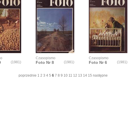
mo
Czasopismo
Czasopismo
9
(1981)
Foto Nr 8
(1981)
Foto Nr 6
(1981)
poprzednie
1
2
3
4
5
6
7
8
9
10
11
12
13
14
15
następne