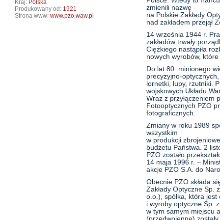
Polsce. Wtedy to francus
Kraj:
Polska
zmienili nazwę
Produkowany od:
1921
na Polskie Zakłady Opty
Strona www:
www.pzo.waw.pl
nad zakładem przejął Z
14 września 1944 r. Pra
zakładów trwały porząd
Ciężkiego nastąpiła ro
nowych wyrobów, które
Do lat 80. minionego 
precyzyjno-optycznych, 
lornetki, lupy, rzutniki
wojskowych Układu Wa
Wraz z przyłączeniem p
Fotooptycznych PZO prz
fotograficznych.
Zmiany w roku 1989 sp
wszystkim
w produkcji zbrojeniowe
budżetu Państwa. 2 lis
PZO zostało przekszta
14 maja 1996 r. – Mini
akcje PZO S.A. do Nar
Obecnie PZO składa się 
Zakłady Optyczne Sp. 
o.o.), spółka, która je
i wyroby optyczne Sp. z
w tym samym miejscu al
(przedwojenne) zostały