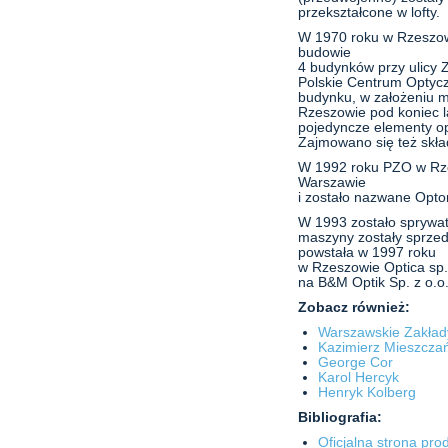
przekształcone w lofty.
W 1970 roku w Rzeszow
budowie
4 budynków przy ulicy Z
Polskie Centrum Optyc
budynku, w założeniu m
Rzeszowie pod koniec l
pojedyncze elementy o
Zajmowano się też skła
W 1992 roku PZO w Rzes
Warszawie
i zostało nazwane Opto
W 1993 zostało sprywat
maszyny zostały sprzed
powstała w 1997 roku
w Rzeszowie Optica sp. 
na B&M Optik Sp. z o.o
Zobacz również:
Warszawskie Zakład
Kazimierz Mieszczań
George Cor
Karol Hercyk
Henryk Kolberg
Bibliografia:
Oficjalna strona pro