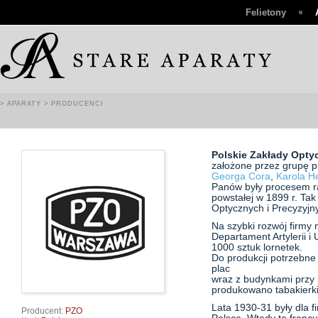
Felietony
> APARATY
> PRODUCENCI
Polskie Zakłady Opty
założone przez grupę 
Georga Cora
,
Karola H
Panów były procesem ra
powstałej w 1899 r. Tak
Optycznych i Precyzyjny
Na szybki rozwój firmy 
Departament Artylerii 
1000 sztuk lornetek.
Do produkcji potrzebne 
plac
wraz z budynkami przy 
produkowano tabakierki
Lata 1930-31 były dla 
Producent:
PZO