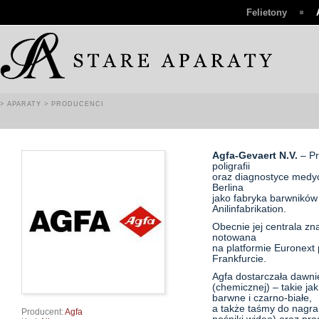
Felietony
> APARATY
> PRODUCENCI
Agfa-Gevaert N.V.
– Pr
poligrafii
oraz diagnostyce medyc
Berlina
jako fabryka barwników
Anilinfabrikation.
Obecnie jej centrala zna
notowana
na platformie Euronext 
Frankfurcie.
Agfa dostarczała dawnie
(chemicznej) – takie ja
barwne i czarno-białe,
a także taśmy do nagr
Producent:
Agfa