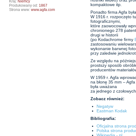
nośniki wideo) oraz prod
Kraj:
Niemcy
kompaktowe itp.
Produkowany od:
1867
Strona www:
www.agfa.com
Ponadto firma Agfa była
W 1916 r. rozpoczęto t
fotograficznymi,
które zaowocowały wpr
chronionego 278 patent
drugi w historii
(po Kodachrome firmy
zastosowaniu wielowars
wykonanie barwnej fotog
przy zaledwie jednokro
Ze względu na późniejs
prostszy sposób obróbk
producentów materiałó
W 1959 r. Agfa wprowad
na błonę 35 mm – Agfa 
była uważana
za jednego z czołowych
Zobacz również:
Negatyw
Eastman Kodak
Bibliografia:
Oficjalna strona pro
Polska strona produ
Wikipedia - pl