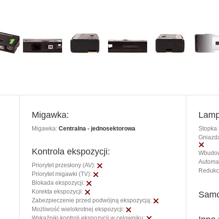
Migawka:
Lamp
Migawka:
Centralna - jednosektorowa
Stopka 
Gniazda
Kontrola ekspozycji:
Wbudow
Automat
Priorytet przesłony (AV):
Redukc
Priorytet migawki (TV):
Blokada ekspozycji:
Korekta ekspozycji:
Samo
Zabezpieczenie przed podwójną ekspozycją:
Możliwość wielokrotnej ekspozycji:
Wskaźniki kontroli ekspozycji w celowniku: