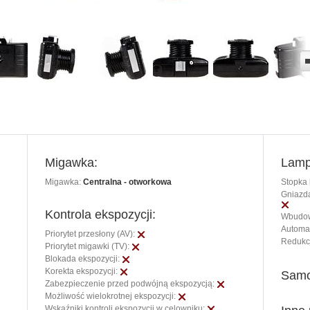
Migawka:
Lamp
Migawka:
Centralna - otworkowa
Stopka 
Gniazda
Kontrola ekspozycji:
Wbudow
Automat
Priorytet przesłony (AV):
Redukc
Priorytet migawki (TV):
Blokada ekspozycji:
Korekta ekspozycji:
Samo
Zabezpieczenie przed podwójną ekspozycją:
Możliwość wielokrotnej ekspozycji:
Wskaźniki kontroli ekspozycji w celowniku: