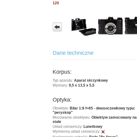
120
Dane techniczne
Korpus:
Typ aparatu:
Aparat skrzynkowy
Wymiary:
9,5 x 13,5 x 5,5
Optyka:
Obiektyw:
Bilar 1:8 f=65 - dwusoczewkowy typu:
"peryskop"
Mocowanie obiektywu:
Obiektyw zamocowany na
stałe
Układ celowniczy:
Lunetkowy
Wymienny układ celowniczy: