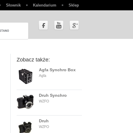
Słownik
Kalendarium
Sklep
Zobacz także:
Agfa Synchro Box
Agfa
Druh Synchro
WZFO
Druh
WZFO