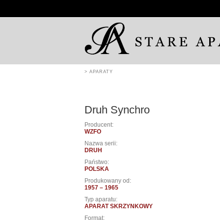
> APARATY
Druh Synchro
Producent:
WZFO
Nazwa serii:
DRUH
Państwo:
POLSKA
Produkowany od:
1957 – 1965
Typ aparatu:
APARAT SKRZYNKOWY
Format: