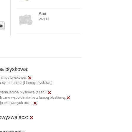
Ami
WZFO
a błyskowa:
lampy błyskowej:
 synchronizacji lampy błyskowej:
ana lampa błyskowa (flash):
yczne współdziałanie z lampą błyskową:
ja czerwonych oczu:
wyzwalacz: